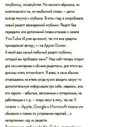
«клубничку, пожалуйста». Ни нежного абрикоса, ни 
экзотического че, ни необычной сливы – детки 
всегда тянутся к клубнике. В этом году я попробовала 
новый рецепт засахаренной клубники. Рецепт без 
переделок или дополнений позаимствован с канала 
YouTube «Кухня армянки», так что все кредиты 
принадлежат автору, г-же Арусяк Охикян.
А какой ваш самый любимый рецепт клубники, 
который вы пробовали сами? Наш сайт теперь открыт 
для комментариев и обмена рецептами, для этого вы 
должны стать «member». Я знаю, я сама обычно 
откалываюсь на этапе когда нужно вводить какую-то 
дополнительную информацию про себя, надеюсь, все 
эти пароли - забытые, записанные и потерянные, не 
работающие и т.д. - скоро канут в лету, так как 3 
гиганта — Apple, Google и Microsoft только что 
объявили о планах по устранению паролей… с 
нетерпением жду их рецепта.
Засахаренная клубника (с YouTube-канала «
Кухня 