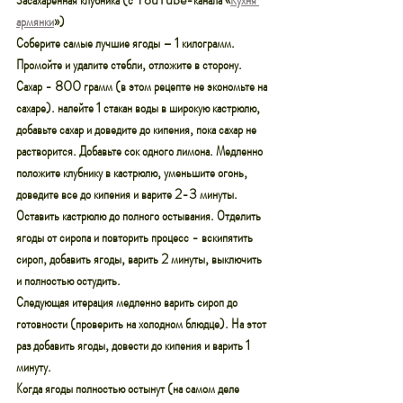
армянки
»)
Соберите самые лучшие ягоды – 1 килограмм. 
Промойте и удалите стебли, отложите в сторону. 
Сахар - 800 грамм (в этом рецепте не экономьте на 
сахаре). налейте 1 стакан воды в широкую кастрюлю, 
добавьте сахар и доведите до кипения, пока сахар не 
растворится. Добавьте сок одного лимона. Медленно 
положите клубнику в кастрюлю, уменьшите огонь, 
доведите все до кипения и варите 2-3 минуты.
Оставить кастрюлю до полного остывания. Отделить 
ягоды от сиропа и повторить процесс - вскипятить 
сироп, добавить ягоды, варить 2 минуты, выключить 
и полностью остудить.
Следующая итерация медленно варить сироп до 
готовности (проверить на холодном блюдце). На этот 
раз добавить ягоды, довести до кипения и варить 1 
минуту.
Когда ягоды полностью остынут (на самом деле 