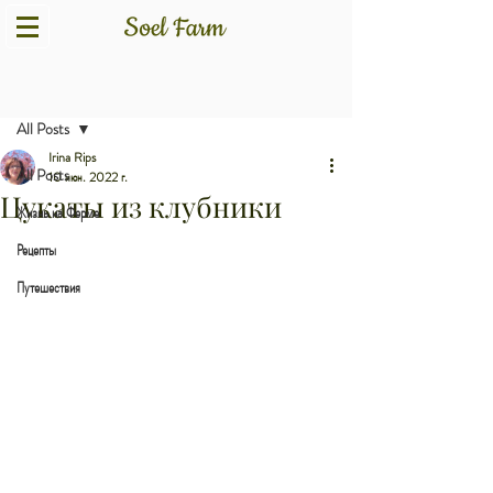
Пост
All Posts
Irina Rips
All Posts
10 июн. 2022 г.
Цукаты из клубники
Жизнь на Ферме
Рецепты
Путешествия