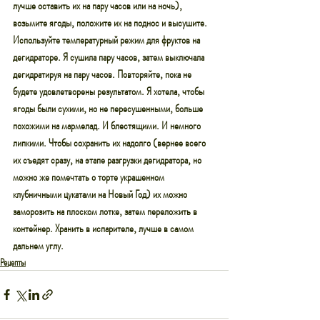
лучше оставить их на пару часов или на ночь), 
возьмите ягоды, положите их на поднос и высушите. 
Используйте температурный режим для фруктов на 
дегидраторе. Я сушила пару часов, затем выключала 
дегидратируя на пару часов. Повторяйте, пока не 
будете удовлетворены результатом. Я хотела, чтобы 
ягоды были сухими, но не пересушенными, больше 
похожими на мармелад. И блестящими. И немного 
липкими. Чтобы сохранить их надолго (вернее всего 
их съедят сразу, на этапе разгрузки дегидратора, но 
можно же помечтать о торте украшенном 
клубничными цукатами на Новый Год) их можно 
заморозить на плоском лотке, затем переложить в 
контейнер. Хранить в испарителе, лучше в самом 
дальнем углу.
Рецепты