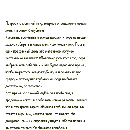
Попросите меня найти кулинарное определение начала 
лета, и я отвечу: клубника.
Красивая, ароматная и всегда щедрая - первые ягоды 
можно собирать в конце мая, и до конца июня. Пока в 
один прекрасный день это маленькое могучее 
растение не заявляет: «Довольно уже этих ягод, пора 
выбрасывать побеги» - и это будет идеальное время, 
чтобы вырастить новую клубнику и заложить новую 
грядку - потому что клубники никогда не бывает 
достаточно, согласитесь.
В то время как свежей клубники в изобилии, я 
продолжаю искать и пробовать новые рецепты, потому 
что в это время варить обычное клубничное варенье 
кажется скучным, хочется чего- то нового.Но 
дождитесь зимы и спросите у внуков: «Какое варенье 
вы хотите открыть?» Никакого колебания– 