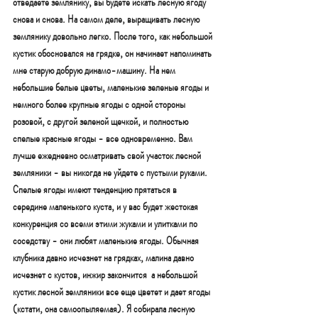
отведаете землянику, вы будете искать лесную ягоду 
снова и снова. На самом деле, выращивать лесную 
землянику довольно легко. После того, как небольшой 
кустик обосновался на грядке, он начинает напоминать 
мне старую добрую динамо-машину. На нем 
небольшие белые цветы, маленькие зеленые ягоды и 
немного более крупные ягоды с одной стороны 
розовой, с другой зеленой щечкой, и полностью 
спелые красные ягоды - все одновременно. Вам 
лучше ежедневно осматривать свой участок лесной 
земляники - вы никогда не уйдете с пустыми руками. 
Спелые ягоды имеют тенденцию прятаться в 
середине маленького куста, и у вас будет жестокая 
конкуренция со всеми этими жуками и улитками по 
соседству - они любят маленькие ягоды. Обычная 
клубника давно исчезнет на грядках, малина давно 
исчезнет с кустов, инжир закончится  а небольшой 
кустик лесной земляники все еще цветет и дает ягоды 
(кстати, она самоопыляемая). Я собирала лесную 