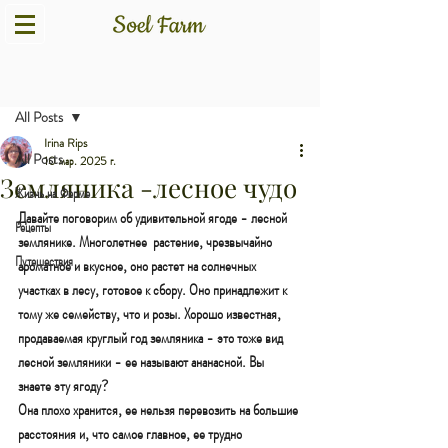
Пост
All Posts
Irina Rips
All Posts
10 мар. 2025 г.
Земляника -лесное чудо
Жизнь на Ферме
Давайте поговорим об удивительной ягоде - лесной 
Рецепты
землянике. Многолетнее  растение, чрезвычайно 
Путешествия
ароматное и вкусное, оно растет на солнечных 
участках в лесу, готовое к сбору. Оно принадлежит к 
тому же семейству, что и розы. Хорошо известная, 
продаваемая круглый год земляника - это тоже вид 
лесной земляники - ее называют ананасной. Вы 
знаете эту ягоду? 
Она плохо хранится, ее нельзя перевозить на большие 
расстояния и, что самое главное, ее трудно 