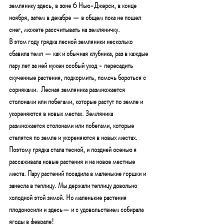
землянику здесь, в зоне 6 Нью-Джерси, в конце 
ноября, затем в декабре — в общем пока не пошел 
снег, можете рассчитывать на земляничку.
В этом году грядка лесной земляники несколько 
сбавила темп — как и обычная клубника, раз в каждые 
пару лет за ней нужен особый уход - пересадить 
скученные растения, подкормить, помочь бороться с 
сорняками.  Лесная земляника размножается 
столонами или побегами, которые растут по земле и 
укореняются в новых местах. Земляника 
размножается столонами или побегами, которые 
стелятся по земле и укореняются в новых местах. 
Поэтому грядка стала тесной, и поздней осенью я 
рассаживала новые растения и на новое местные 
места. Пару растений посадила в маленькие горшки и 
занесла в теплицу. Мы держали теплицу довольно 
холодной этой зимой. Но маленькие растения 
плодоносили и здесь— и с удовольствием собирала 
ягоды в феврале! 