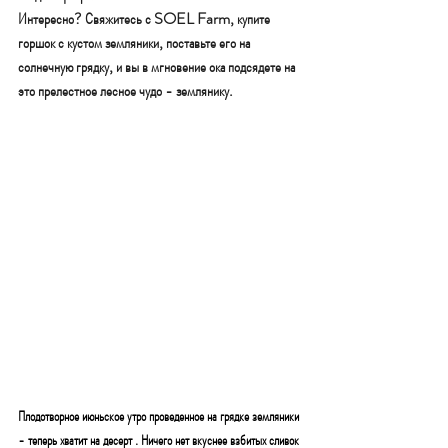
Интересно? Свяжитесь с SOEL Farm, купите 
горшок с кустом земляники, поставьте его на 
солнечную грядку, и вы в мгновение ока подсядете на 
это прелестное лесное чудо - землянику.
Плодотворное июньское утро проведенное на грядке земляники 
- теперь хватит на десерт . Ничего нет вкуснее взбитых сливок 