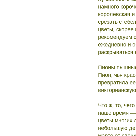
намного короч
королевская и
срезать стебе
цветы, скорее
рекомендуем со
ежедневно и о
раскрываться в
Пионы пышные 
Пион, чья кра
превратила ее 
викторианскую
Что ж, то, чег
наше время —
цветы многих л
небольшую ден
марте от свои