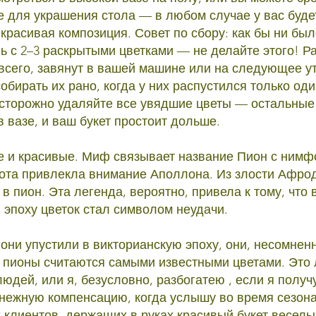
е для украшения стола — в любом случае у вас буде
 красивая композиция. Совет по сбору: как бы ни бы
ль с 2–3 раскрытыми цветками — не делайте этого! 
 всего, завянут в вашей машине или на следующее у
бирать их рано, когда у них распустился только оди
сторожно удаляйте все увядшие цветы — остальные
 вазе, и ваш букет простоит дольше.
и красивые. Миф связывает название Пион с нимф
сота привлекла внимание Аполлона. Из злости Афро
в пион. Эта легенда, вероятно, привела к тому, что 
 эпоху цветок стал символом неудачи.
о они упустили в викторианскую эпоху, они, несомнен
 пионы считаются самыми известными цветами. Это
юдей, или я, безусловно, разбогатею , если я получ
ежную компенсацию, когда услышу во время сезона
х клиентов, держащих в руках красивый букет веселы