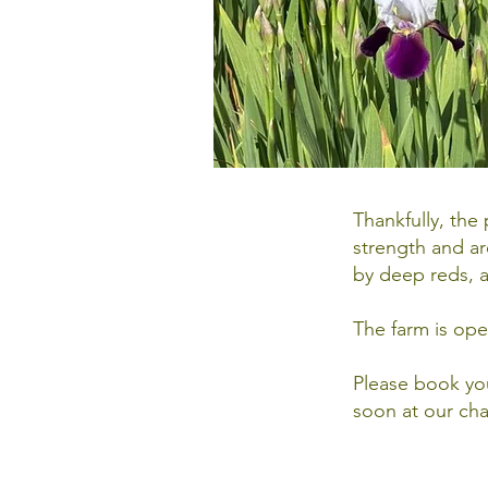
Thankfully, the
strength and ar
by deep reds, a
The farm is op
Please book you
soon at our ch