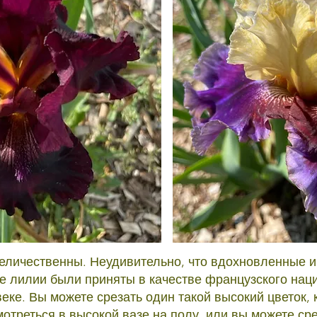
еличественны. Неудивительно, что вдохновленные 
е лилии были приняты в качестве французского нац
веке. Вы можете срезать один такой высокий цветок,
отреться в высокой вазе на полу, или вы можете сре