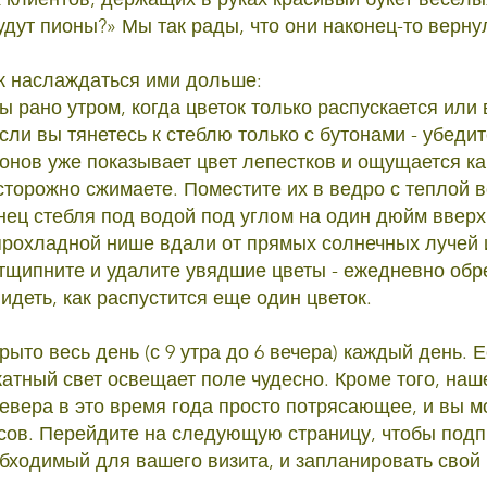
удут пионы?» Мы так рады, что они наконец-то верну
ак наслаждаться ими дольше:
 рано утром, когда цветок только распускается или 
сли вы тянетесь к стеблю только с бутонами - убедит
тонов уже показывает цвет лепестков и ощущается ка
осторожно сжимаете. Поместите их в ведро с теплой 
нец стебля под водой под углом на один дюйм вверх
прохладной нише вдали от прямых солнечных лучей и
щипните и удалите увядшие цветы - ежедневно обр
идеть, как распустится еще один цветок.
ыто весь день (с 9 утра до 6 вечера) каждый день. 
катный свет освещает поле чудесно. Кроме того, наш
евера в это время года просто потрясающее, и вы м
исов. Перейдите на следующую страницу, чтобы подпи
обходимый для вашего визита, и запланировать свой