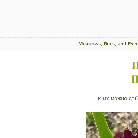
Meadows, Bees, and Ever
И
П
И их можно соби