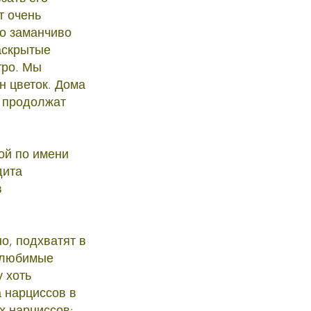
т очень
ло заманчиво
Раскрытые
тро. Мы
н цветок. Дома
 продолжат
ой по имени
дита
в
но, подхватят в
 любимые
у хоть
 нарциссов в
х нарциссов: