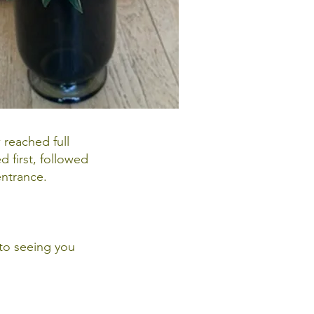
 reached full
d first, followed
entrance.
 to seeing you