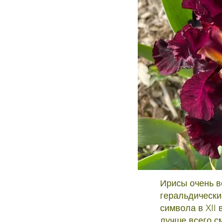
Ирисы очень в
геральдически
символа в XII 
лучше всего см