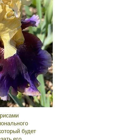
ирисами
ионального
 который будет
зать его