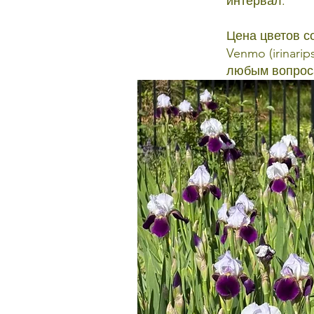
интервал.
Цена цветов с
Venmo (
irinari
любым вопроса