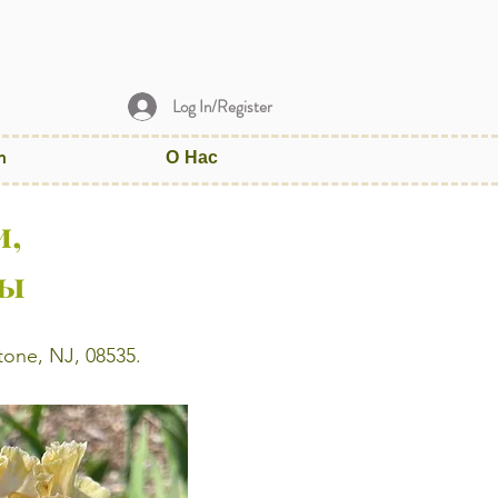
Log In/Register
m
О Нас
и,
ты
one, NJ, 08535.