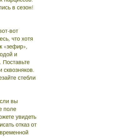
лись в сезон!
вот-вот
есь, что хотя
к «зефир»,
водой и
. Поставьте
 сквозняков.
езайте стебли
Если вы
е поле
ожете увидеть
сать отказ от
 временной