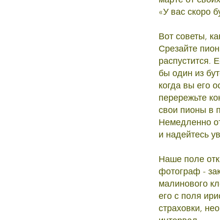
«У вас скоро б
Вот советы, к
Срезайте пионы
распустится. Е
бы один из бу
когда вы его 
перережьте ко
свои пионы в 
Немедленно от
и надейтесь ув
Наше поле откр
фотограф - за
малинового кл
его с поля ир
страховки, не