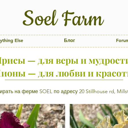
ything Else
Блог
Foru
рисы — для веры и мудрост
ионы — для любви и красо
рать на ферме SOEL по адресу 20 Stillhouse rd, Millst