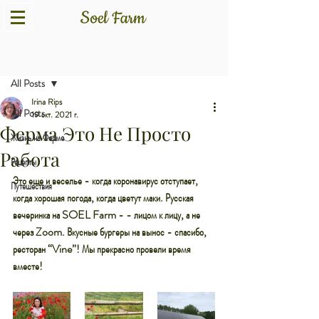
Пост
All Posts
Irina Rips
All Posts
19 окт. 2021 г.
Ферма Это Не Просто
Жизнь на Ферме
Работа
Рецепты
Это еще и веселье - когда коронавирус отступает, 
Путешествия
когда хорошая погода, когда цветут маки. Русская 
вечеринка на SOEL Farm - - лицом к лицу, а не 
через Zoom. Вкусные бургеры на вынос - спасибо, 
ресторан “Vine”! Мы прекрасно провели время 
вместе!