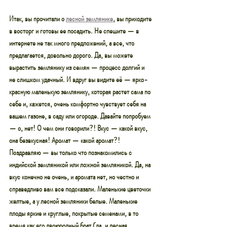
Итак, вы прочитали о 
лесной землянике
, вы приходите 
в восторг и готовы ее посадить. Не спешите — в 
интернете не так много предложений, а все, что 
предлагается, довольно дорого. Да, вы можете 
вырастить землянику из семян — процесс долгий и 
не слишком удачный. И вдруг вы видите её — ярко-
красную маленькую землянику, которая растет сама по 
себе и, кажется, очень комфортно чувствует себя на 
вашем газоне, в саду или огороде. Давайте попробуем 
— о, нет! О чем они говорили?! Вкус — какой вкус, 
она безвкусная! Аромат — какой аромат?! 
Поздравляю — вы только что познакомились с 
индийской земляникой или ложной земляникой. Да, на 
вкус конечно не очень, и аромата нет, но честно и 
справедливо вам все подсказали. Маленькие цветочки 
желтые, а у лесной земляники белые. Маленькие 
плоды яркие и круглые, покрытые семенами, в то 
время как его двоюродный брат (да, и лесная 