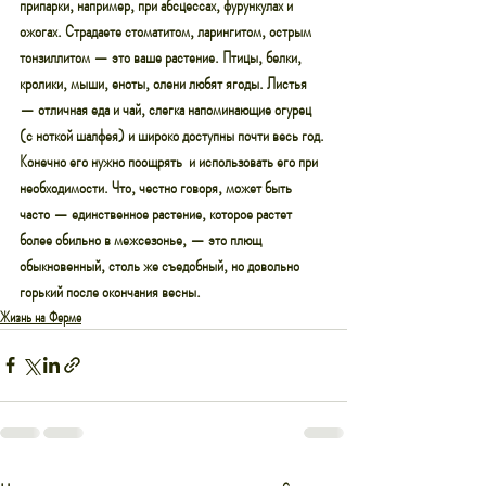
припарки, например, при абсцессах, фурункулах и 
ожогах. Страдаете стоматитом, ларингитом, острым 
тонзиллитом — это ваше растение. Птицы, белки, 
кролики, мыши, еноты, олени любят ягоды. Листья 
— отличная еда и чай, слегка напоминающие огурец 
(с ноткой шалфея) и широко доступны почти весь год. 
Конечно его нужно поощрять  и использовать его при 
необходимости. Что, честно говоря, может быть 
часто — единственное растение, которое растет 
более обильно в межсезонье, — это плющ 
обыкновенный, столь же съедобный, но довольно 
горький после окончания весны.
Жизнь на Ферме