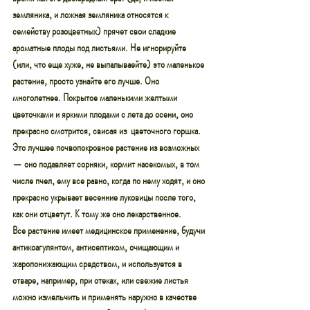
земляника, и ложная земляника относятся к 
семейству розоцветных) прячет свои сладкие 
ароматные плоды под листьями. Не игнорируйте 
(или, что еще хуже, не выпалываейте) это маленькое 
растение, просто узнайте его лучше. Оно 
многолетнее. Покрытое маленькими желтыми 
цветочками и яркими плодами с лета до осени, оно 
прекрасно смотрится, свисая из  цветочного горшка. 
Это лучшее почвопокровное растение из возможных 
— оно подавляет сорняки, кормит насекомых, в том 
числе пчел, ему все равно, когда по нему ходят, и оно 
прекрасно укрывает весенние луковицы после того, 
как они отцветут. К тому же оно лекарственное.
Все растение имеет медицинское применение, будучи 
антикоагулянтом, антисептиком, очищающим и 
жаропонижающим средством, и используется в 
отваре, например, при отеках, или свежие листья 
можно измельчить и применять наружно в качестве 