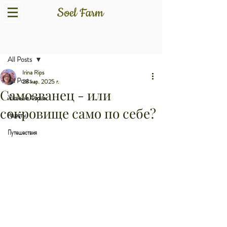
Пост
All Posts
Irina Rips
All Posts
28 мар. 2025 г.
Самозванец - или
Жизнь на Ферме
сокровище само по себе?
Рецепты
Путешествия